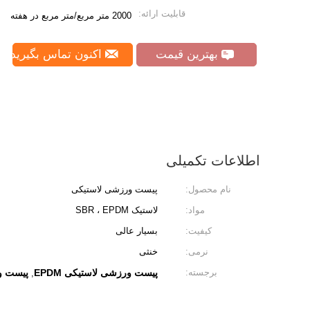
قابلیت ارائه:
2000 متر مربع/متر مربع در هفته
بهترین قیمت
اکنون تماس بگیرید
اطلاعات تکمیلی
نام محصول:
پیست ورزشی لاستیکی
مواد:
لاستیک SBR ، EPDM
کیفیت:
بسیار عالی
نرمی:
خنثی
برجسته:
پیست ورزشی لاستیکی EPDM
پیست ورزش
,