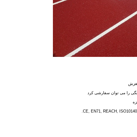
غزش
گی را می توان سفارشی کرد
زه
CE, EN71, REACH, ISO10140, 