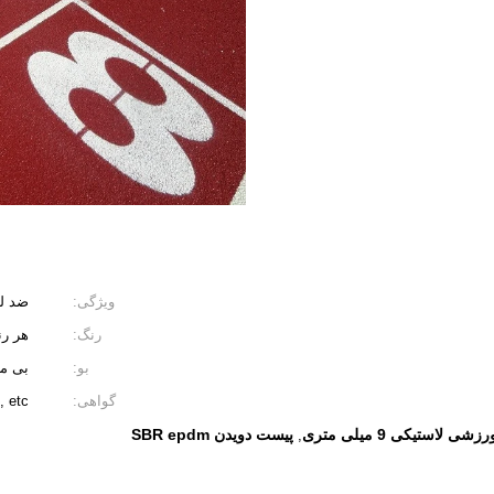
ویژگی:
ضد ل
رنگ:
هر رن
بو:
بی م
گواهی:
etc.
ی لاستیکی 9 میلی متری
پیست دویدن SBR epdm
,