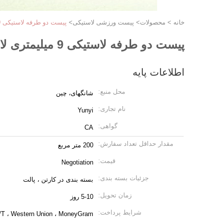
خانه
>
محصولات
>
پیست ورزشی لاستیکی
>
پیست دو طرفه لاستیکی 9 میلیمتری لاستیکی SBR EPDM
پیست دو طرفه لاستیکی 9 میلیمتری لاستیکی SBR EPDM
اطلاعات پایه
محل منبع:
شانگهای، چین
نام تجاری:
Yunyi
گواهی:
CA
مقدار حداقل تعداد سفارش:
200 متر مربع
قیمت:
Negotiation
جزئیات بسته بندی:
بسته بندی در کارتن ، پالت
زمان تحویل:
5-10 روز
شرایط پرداخت:
 T/T ، Western Union ، MoneyGram