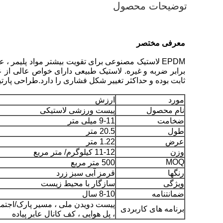
توضیحات محصول
معرفی مختصر
EPDM لاستیک مصنوعی برای تقویت بیشتر مواد پلیمر 
برابر ضربه و غیره. لاستیک طبیعی دارای خواص عالی از عای
ثابت بوده و حداکثر تغییر شکل فشاری را دارد.طراحی پارتی
مورد
ارزش
نام محصول
پیست ورزشی لاستیکی
ضخامت
9-11 میلی متر
طول
20.5 متر
عرض
1.22 متر
وزن
11-12 کیلوگرم/ متر مربع
MOQ
500 متر مربع
رنگها
قرمز آبی سبز زرد
ویژگی
سازگار با محیط زیست
ضمانتنامه
8-10 سال
پیست دویدن ملی ، مسیر پارک/اجتماع
برنامه های کاربردی
، پل هوایی ، کف کانال عابر پیاده