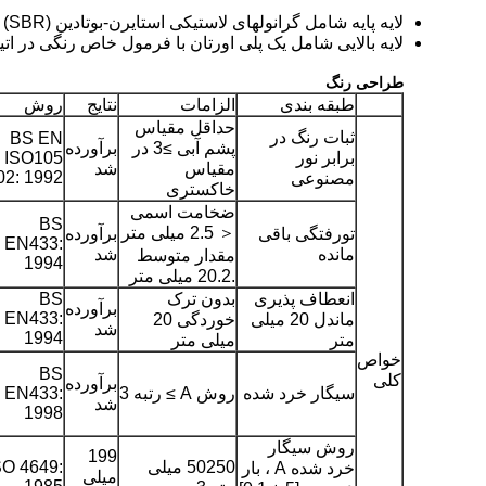
لایه پایه شامل گرانولهای لاستیکی استایرن-بوتادین (SBR) است که با یک پلی اورتان تک جزء با فرمول ویژه 100٪ s olids و با ضخامت 10 میلی متر (3/8 اینچ) به هم متصل شده اند.
لایه بالایی شامل یک پلی اورتان با فرمول خاص رنگی در اتیلن پروپیلن دی مونومر (EPDM) است که گرانولها قبل از عمل آوری به ض
طراحی رنگ
طبقه بندی
الزامات
نتایج
روش
حداقل مقیاس
ثبات رنگ در
BS EN
پشم آبی ≥3 در
برآورده
برابر نور
ISO105
مقیاس
شد
02: 1992
مصنوعی
خاکستری
ضخامت اسمی
BS
＜ 2.5 میلی متر
تورفتگی باقی
برآورده
EN433:
مانده
شد
مقدار متوسط ​​
1994
.20.2 میلی متر
انعطاف پذیری
بدون ترک
BS
برآورده
EN433:
ماندل 20 میلی
خوردگی 20
شد
1994
متر
میلی متر
خواص
BS
کلی
برآورده
سیگار خرد شده
روش A ≥ رتبه 3
EN433:
شد
1998
روش سیگار
199
50250 میلی
SO 4649:
خرد شده A ، بار
میلی