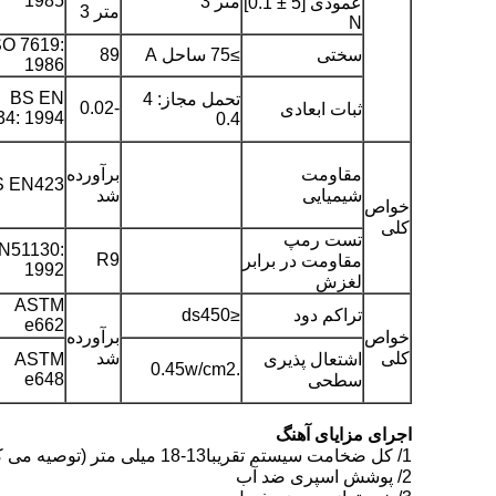
1985
متر 3
عمودی [5 ± 0.1]
متر 3
N
SO 7619:
سختی
≥75 ساحل A
89
1986
BS EN
تحمل مجاز: 4
-0.02
ثبات ابعادی
34: 1994
0.4
مقاومت
برآورده
S EN423
شیمیایی
شد
خواص
کلی
تست رمپ
N51130:
R9
مقاومت در برابر
1992
لغزش
ASTM
تراکم دود
≤ds450
e662
خواص
برآورده
کلی
شد
اشتعال پذیری
ASTM
.0.45w/cm2
e648
سطحی
اجرای مزایای آهنگ
1/ کل ضخامت سیستم تقریبا13-18 میلی متر (توصیه می کنیم 13 میلی متر)
2/ پوشش اسپری ضد آب